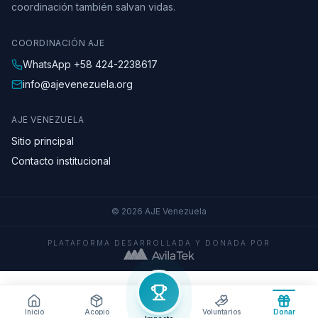
coordinación también salvan vidas.
COORDINACIÓN AJE
WhatsApp
+58 424-2238617
info@ajevenezuela.org
AJE VENEZUELA
Sitio principal
Contacto institucional
©
2026
AJE Venezuela
PLATAFORMA DESARROLLADA Y DONADA POR
Inicio
Acopio
Voluntarios
Donar