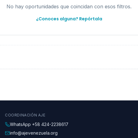
No hay oportunidades que coincidan con esos filtros.
¿Conoces alguna? Repórtala
COORDINACIÓN AJE
WhatsApp
+58 424-2238617
info@ajevenezuela.org